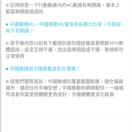
○
記得檢查一下行動數據內的4G數據有無開啟，基本上
都是無開啟造成的
● 中國聯通4G / 中國移動4G電信商有顯示出來，可是卻
收不到網路？
○
是手機內您以前有下載過別家的描述檔或者開啟VPN軟
體造成，設定互相干擾，找出是哪個造成干擾，刪掉即可
正常使用
● 中國聯通與中國移動差別在哪邊？
○
經我們實際測試，中國聯通的覆蓋範圍較廣，適合偏遠
CMHK 中國移動翻牆 總量型 上網SIM卡 (3天~30天)
城市，適用任何手機型號；中國移動的網速較快，一線城
NT$210 ~2290
市或者市區使用體驗更為良好，手機硬體要求比較高