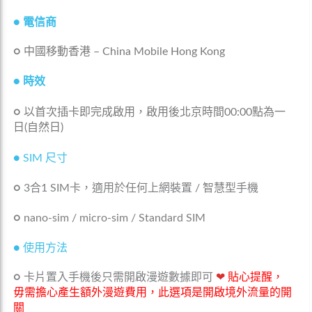
●
電信商
○
中國移動香港 – China Mobile Hong Kong
● 時效
○
以首次插卡即完成啟用，啟用後北京時間00:00點為一
日(自然日)
● SIM 尺寸
○
3合1 SIM卡，適用於任何上網裝置 / 智慧型手機
○
nano-sim / micro-sim / Standard SIM
● 使用方法
○
卡片置入手機後只需開啟漫遊數據即可
❤
貼心提醒，
毋需擔心產生額外漫遊費用，此選項是開啟境外流量的開
關