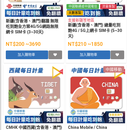
中國聯通或中國電信
流量客製
天數客製
支援新疆等地區
新疆(含香港、澳門)翻牆 無限
新疆(含香港、澳門) 總量吃到
吃到飽全方案4G/5G網路無限
飽4G / 5G上網卡 SIM卡 (5~30
網卡 SIM卡 (3~30天)
天)
NT$200 ~3690
NT$210 ~1850
加入購物車
加入購物車
中國移動
CMHK 中國西藏(含香港、澳門)
China Mobile / China