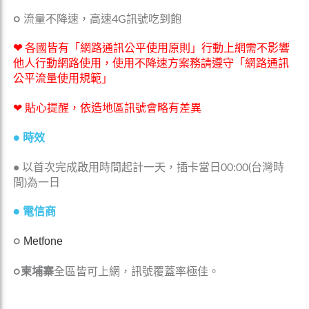
○
流量不降速，高速4G訊號吃到飽
❤
各國皆有「網路通訊公平使用原則」行動上網需不影響
他人行動網路使用，使用不降速方案務請遵守「網路通訊
公平流量使用規範」
❤ 貼心提醒，依造地區訊號會略有差異
●
時效
•
以首次完成啟用時間起計一天，插卡當日00:00(台灣時
間)為一日
● 電信商
Metfone
○
○柬埔寨
全區皆可上網，訊號覆蓋率極佳。