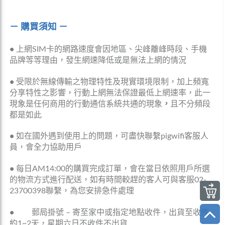
－ 購買須知 －
•
上網SIM卡的網路速度會因地區、尖峰離峰時段、手機
品牌等等理由，發生網速降低或是無法上網的情況
•
受限於無線傳輸之物理特性及現實環境限制，加上頻寬
分享特性之影響，行動上網無法保證最低上網速率，此一
現象是任何商用的行動通信系統共通的現象
，
且不分頻段
都是如此
•
如在國外遇到使用上的問題，可盡快聯繫pigwifi客服人
員，會全力協助用戶
•
每日AM14:00的購買完成訂單，會在當日依照用戶所選
的物流方式進行配送，如有時間較趕的客人可與客服02-
23700398聯繫，為您安排急件處理
•
郵局掛號 – 寄至家中或指定地點收件，出貨至收件
約1~2天，星期六日不收件不出貨