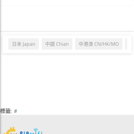
日本 Japan
中國 Chian
中港澳 CN/HK/MO
韓
標籤:
#