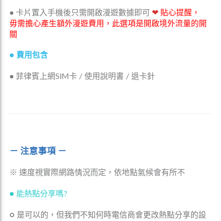
•
卡片置入手機後只需開啟漫遊數據即可
❤
貼心提醒，
毋需擔心產生額外漫遊費用，此選項是開啟境外流量的開
關
●
費用包含
•
菲律賓上網SIM卡 / 使用說明書 / 退卡針
－ 注意事項 －
※ 速度視實際網路情況而定，依地點氣候會有所不
● 能熱點分享嗎?
○
是可以的，但我們不知何時電信商會更改熱點分享的設