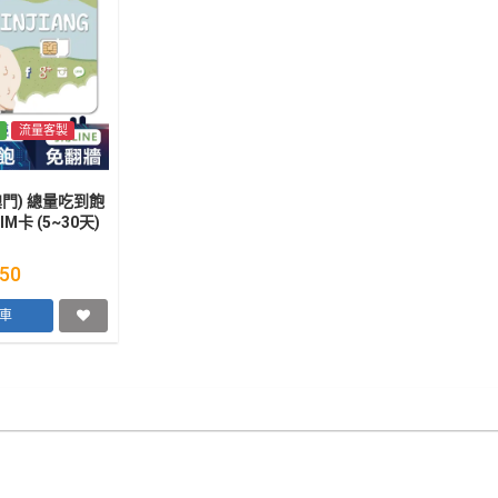
流量客製
門) 總量吃到飽
IM卡 (5~30天)
50
物車