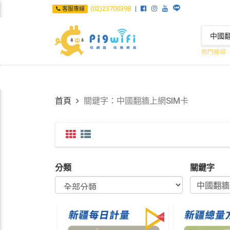
(02)23700398
客服專線
熱門搜尋 
首頁
關鍵字：中國翻牆上網SIM卡
分類
關鍵字