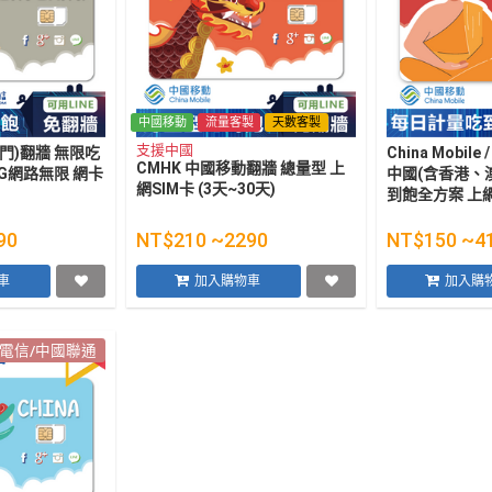
中國移動
流量客製
天數客製
支援中國
門)翻牆 無限吃
China Mobile 
CMHK 中國移動翻牆 總量型 上
5G網路無限 網卡
中國(含香港、
網SIM卡 (3天~30天)
到飽全方案 上網S
天)
90
NT$210 ~2290
NT$150 ~4
車
加入購物車
加入購
電信/中國聯通