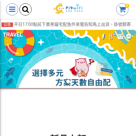
0
平日17:00點前下單黑貓宅配急件來電告知馬上出貨，掛號郵寄到府「免運費」
公告
Previous
Nex