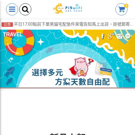
0
平日17:00點前下單黑貓宅配急件來電告知馬上出貨，掛號郵寄到府「免運費」
公告
Previous
Nex